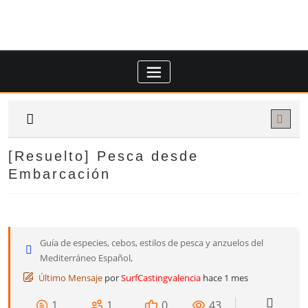
Saltar
al
contenido
[Resuelto]
Pesca desde
Embarcación
Guía de especies, cebos, estilos de pesca y anzuelos del
Mediterráneo Español,
Último Mensaje
por
SurfCastingvalencia
hace 1 mes
1
1
0
43