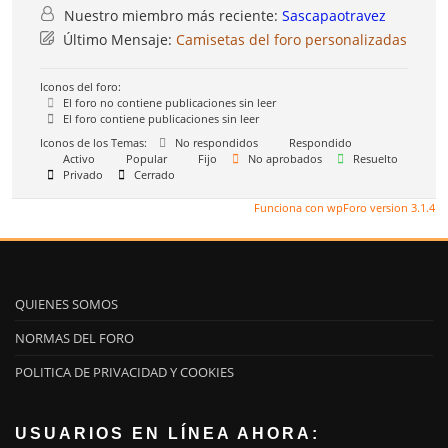
Nuestro miembro más reciente:
Sascapaotravez
Último Mensaje:
Camisetas del foro personalizadas
Iconos del foro:
El foro no contiene publicaciones sin leer
El foro contiene publicaciones sin leer
Iconos de los Temas:
No respondidos
Respondido
Activo
Popular
Fijo
No aprobados
Resuelto
Privado
Cerrado
Funciona con wpForo version 3.1.4
QUIENES SOMOS
NORMAS DEL FORO
POLITICA DE PRIVACIDAD Y COOKIES
USUARIOS EN LÍNEA AHORA: