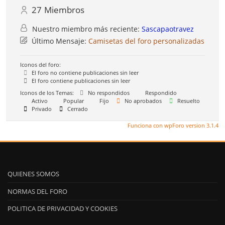
27
Miembros
Nuestro miembro más reciente:
Sascapaotravez
Último Mensaje:
Camisetas del foro personalizadas
Iconos del foro:
El foro no contiene publicaciones sin leer
El foro contiene publicaciones sin leer
Iconos de los Temas:
No respondidos
Respondido
Activo
Popular
Fijo
No aprobados
Resuelto
Privado
Cerrado
Funciona con wpForo version 3.1.4
QUIENES SOMOS
NORMAS DEL FORO
POLITICA DE PRIVACIDAD Y COOKIES