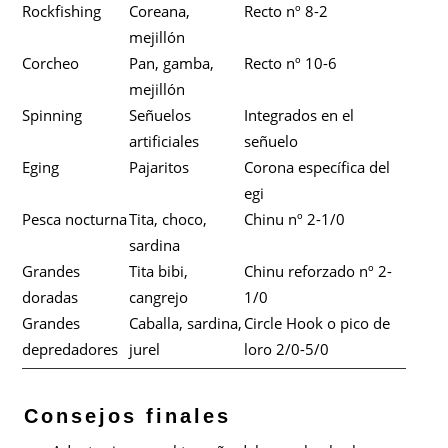
Rockfishing
Coreana,
Recto nº 8-2
mejillón
Corcheo
Pan, gamba,
Recto nº 10-6
mejillón
Spinning
Señuelos
Integrados en el
artificiales
señuelo
Eging
Pajaritos
Corona específica del
egi
Pesca nocturna
Tita, choco,
Chinu nº 2-1/0
sardina
Grandes
Tita bibi,
Chinu reforzado nº 2-
doradas
cangrejo
1/0
Grandes
Caballa, sardina,
Circle Hook o pico de
depredadores
jurel
loro 2/0-5/0
Consejos finales