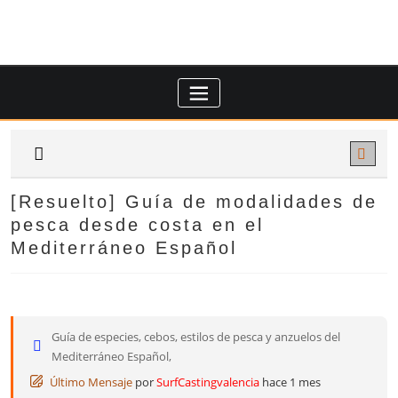
Saltar
al
contenido
[Resuelto]
Guía de modalidades de
pesca desde costa en el
Mediterráneo Español
Guía de especies, cebos, estilos de pesca y anzuelos del
Mediterráneo Español,
Último Mensaje
por
SurfCastingvalencia
hace 1 mes