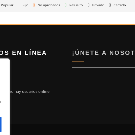
Popular
Fijo
No aprobados
Resuelto
Privado
Cerrado
OS EN LÍNEA
¡ÚNETE A NOSO
tos no hay usuarios online
n