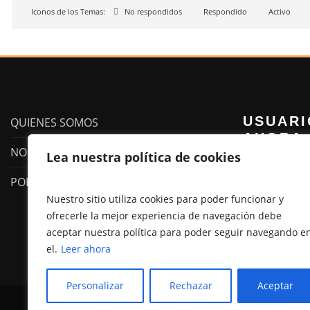
Iconos de los Temas:
No respondidos
Respondido
Activo
USUARI
QUIENES SOMOS
AHORA:
NORMAS DEL FORO
Lea nuestra política de cookies
POLITICA DE PRIVACIDAD Y COOKIES
Nuestro sitio utiliza cookies para poder funcionar y
En estos momen
ofrecerle la mejor experiencia de navegación debe
aceptar nuestra política para poder seguir navegando e
el.
Leer ahora
Personalizar
Rechazar
Aceptar