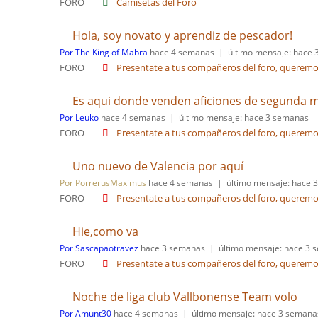
FORO
Camisetas del Foro
Hola, soy novato y aprendiz de pescador!
Por The King of Mabra
hace 4 semanas |
último mensaje:
hace 
FORO
Presentate a tus compañeros del foro, queremos
Es aqui donde venden aficiones de segunda 
Por Leuko
hace 4 semanas |
último mensaje:
hace 3 semanas
FORO
Presentate a tus compañeros del foro, queremos
Uno nuevo de Valencia por aquí
Por PorrerusMaximus
hace 4 semanas |
último mensaje:
hace 
FORO
Presentate a tus compañeros del foro, queremos
Hie,como va
Por Sascapaotravez
hace 3 semanas |
último mensaje:
hace 3 
FORO
Presentate a tus compañeros del foro, queremos
Noche de liga club Vallbonense Team volo
Por Amunt30
hace 4 semanas |
último mensaje:
hace 3 semana