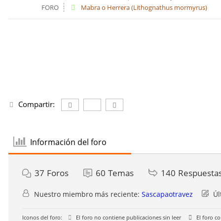
FORO
Mabra o Herrera (Lithognathus mormyrus)
Compartir:
Información del foro
37
Foros
60
Temas
140
Respuesta
Nuestro miembro más reciente:
Sascapaotravez
Úl
Iconos del foro:
El foro no contiene publicaciones sin leer
El foro co