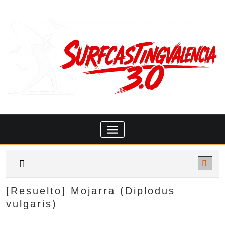
Saltar
al
contenido
[Resuelto]
Mojarra (Diplodus
vulgaris)