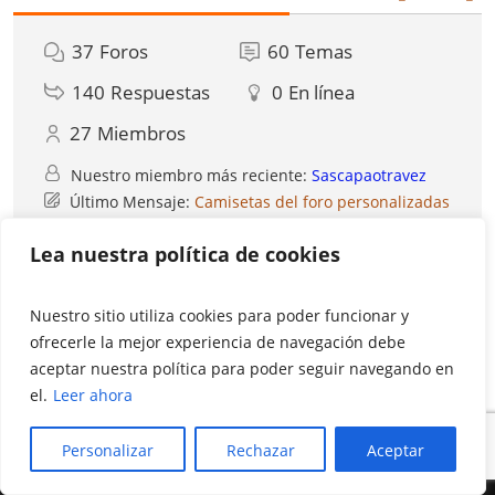
37
Foros
60
Temas
140
Respuestas
0
En línea
27
Miembros
Nuestro miembro más reciente:
Sascapaotravez
Último Mensaje:
Camisetas del foro personalizadas
Lea nuestra política de cookies
Iconos del foro:
El foro no contiene publicaciones sin leer
El foro contiene publicaciones sin leer
Nuestro sitio utiliza cookies para poder funcionar y
Iconos de los Temas:
No respondidos
Respondido
Activo
Popular
Fijo
No aprobados
Resuelto
ofrecerle la mejor experiencia de navegación debe
Privado
Cerrado
aceptar nuestra política para poder seguir navegando en
Funciona con wpForo version 3.1.4
el.
Leer ahora
Personalizar
Rechazar
Aceptar
QUIENES SOMOS