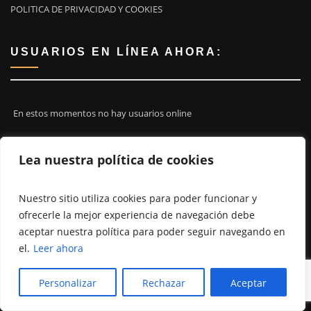
POLITICA DE PRIVACIDAD Y COOKIES
USUARIOS EN LÍNEA AHORA:
En estos momentos no hay usuarios online
Lea nuestra política de cookies
¡ÚNETE A NOSOTROS!
Nuestro sitio utiliza cookies para poder funcionar y
ofrecerle la mejor experiencia de navegación debe
aceptar nuestra política para poder seguir navegando en
el.
Leer ahora
Personalizar
Rechazar
Aceptar
Copyright ©2026 | SURFCASTINGVALENCIA.ES