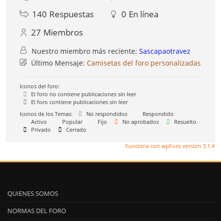
140
Respuestas
0
En línea
27
Miembros
Nuestro miembro más reciente:
Sascapaotravez
Último Mensaje:
Camisetas del foro personalizadas
Iconos del foro:
El foro no contiene publicaciones sin leer
El foro contiene publicaciones sin leer
Iconos de los Temas:
No respondidos
Respondido
Activo
Popular
Fijo
No aprobados
Resuelto
Privado
Cerrado
Funciona con wpForo version 3.1.4
QUIENES SOMOS
NORMAS DEL FORO