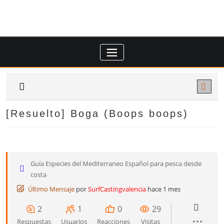
Saltar
al
contenido
[Resuelto]
Boga (Boops boops)
Guía Especies del Mediterraneo Español para pesca desde
costa
Último Mensaje
por
SurfCastingvalencia
hace 1 mes
2
1
0
29
Respuestas
Usuarios
Reacciones
Visitas