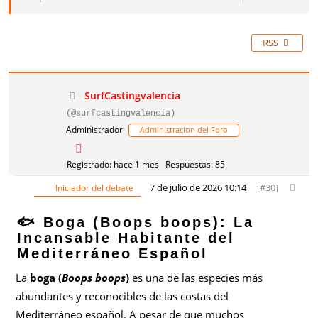
RSS
SurfCastingvalencia
(@surfcastingvalencia)
Administrador
Administracion del Foro
Registrado: hace 1 mes
Respuestas: 85
7 de julio de 2026 10:14
[#30]
Iniciador del debate
🐟 Boga (Boops boops): La
Incansable Habitante del
Mediterráneo Español
La
boga (
Boops boops
)
es una de las especies más
abundantes y reconocibles de las costas del
Mediterráneo español. A pesar de que muchos