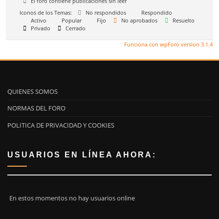
El foro contiene publicaciones sin leer
Iconos de los Temas:
No respondidos
Respondido
Activo
Popular
Fijo
No aprobados
Resuelto
Privado
Cerrado
Funciona con wpForo version 3.1.4
QUIENES SOMOS
NORMAS DEL FORO
POLITICA DE PRIVACIDAD Y COOKIES
USUARIOS EN LÍNEA AHORA:
En estos momentos no hay usuarios online