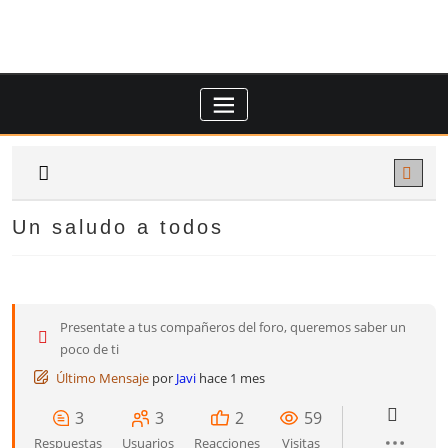
Saltar
al
contenido
Un saludo a todos
Presentate a tus compañeros del foro, queremos saber un
poco de ti
Último Mensaje
por
Javi
hace 1 mes
3
3
2
59
Respuestas
Usuarios
Reacciones
Visitas