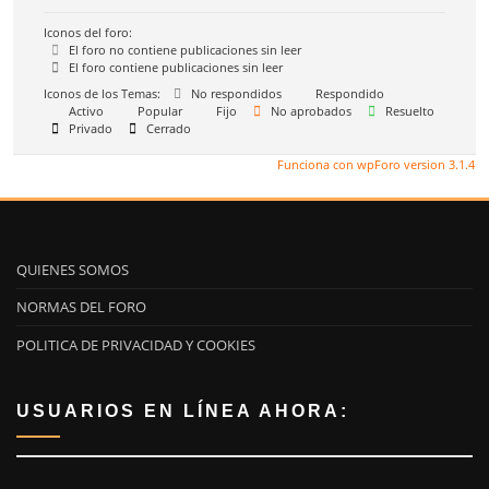
Iconos del foro:
El foro no contiene publicaciones sin leer
El foro contiene publicaciones sin leer
Iconos de los Temas:
No respondidos
Respondido
Activo
Popular
Fijo
No aprobados
Resuelto
Privado
Cerrado
Funciona con wpForo version 3.1.4
QUIENES SOMOS
NORMAS DEL FORO
POLITICA DE PRIVACIDAD Y COOKIES
USUARIOS EN LÍNEA AHORA: