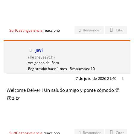
Responder
Citar
SurfCastingvalencia
reaccionó
Javi
(@elreyesvcf)
Amigacho del Foro
Registrado: hace 1 mes
Respuestas: 10
7 de julio de 2026 21:40
Welcome Delver!! Un saludo amigo y ponte cómodo 👏
👏🍺🍺
Responder
Citar
SurfCastingvalencia
reaccionó