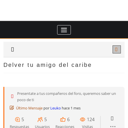
Saltar
al
contenido
Delver tu amigo del caribe
Presentate a tus compañeros del foro, queremos saber un
poco de ti
Último Mensaje
por
Leuko
hace 1 mes
5
5
6
124
Respuestas
Usuarios
Reacciones
Visitas