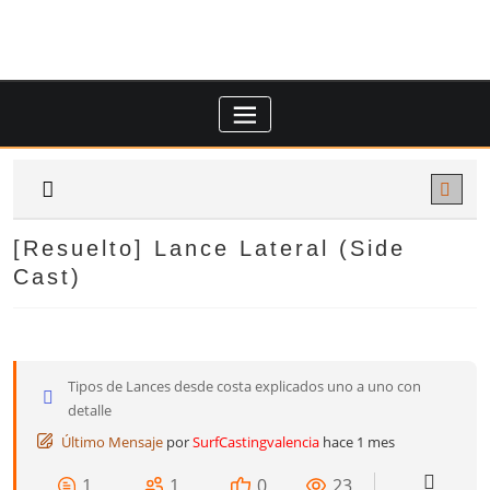
Saltar
al
contenido
[Resuelto]
Lance Lateral (Side
Cast)
Tipos de Lances desde costa explicados uno a uno con
detalle
Último Mensaje
por
SurfCastingvalencia
hace 1 mes
1
1
0
23