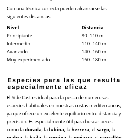
Con una técnica correcta pueden alcanzarse las
siguientes distancias:
Nivel
Distancia
Principiante
80–110 m
Intermedio
110–140 m
Avanzado
140–160 m
Muy experimentado
160–180 m
Especies para las que resulta
especialmente eficaz
El Side Cast es ideal para la pesca de numerosas
especies habituales en nuestras costas mediterráneas,
ya que ofrece un excelente equilibrio entre distancia y
precisión. Es especialmente útil para buscar peces
como la
dorada
, la
lubina
, la
herrera
, el
sargo
, la
mabra
, la
baila
, la
corvina
, la
mojarra
, el
raspallón
,