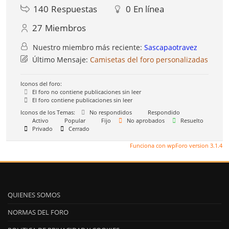
140
Respuestas
0
En línea
27
Miembros
Nuestro miembro más reciente:
Sascapaotravez
Último Mensaje:
Camisetas del foro personalizadas
Iconos del foro:
El foro no contiene publicaciones sin leer
El foro contiene publicaciones sin leer
Iconos de los Temas:
No respondidos
Respondido
Activo
Popular
Fijo
No aprobados
Resuelto
Privado
Cerrado
Funciona con wpForo version 3.1.4
QUIENES SOMOS
NORMAS DEL FORO