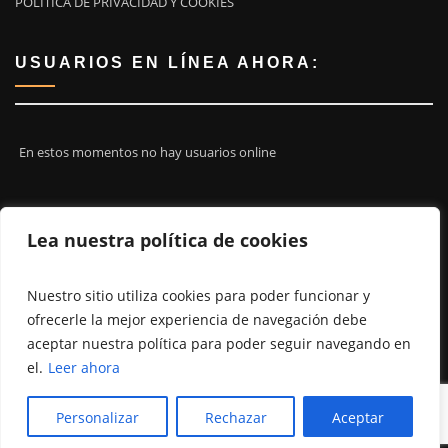
POLITICA DE PRIVACIDAD Y COOKIES
USUARIOS EN LÍNEA AHORA:
En estos momentos no hay usuarios online
¡ÚNETE A NOSOTROS!
Lea nuestra política de cookies
Nuestro sitio utiliza cookies para poder funcionar y
ofrecerle la mejor experiencia de navegación debe
aceptar nuestra política para poder seguir navegando en
el.
Leer ahora
Personalizar
Rechazar
Aceptar
Copyright ©2026 | SURFCASTINGVALENCIA.ES