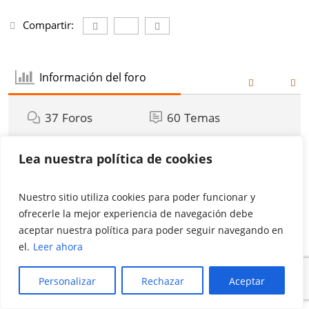
Compartir:
Información del foro
37
Foros
60
Temas
140
Respuestas
0
En línea
Lea nuestra política de cookies
27
Miembros
Nuestro miembro más reciente:
Sascapaotravez
Nuestro sitio utiliza cookies para poder funcionar y
Último Mensaje:
Camisetas del foro personalizadas
ofrecerle la mejor experiencia de navegación debe
aceptar nuestra política para poder seguir navegando en
Iconos del foro:
el.
Leer ahora
El foro no contiene publicaciones sin leer
El foro contiene publicaciones sin leer
Personalizar
Rechazar
Aceptar
Iconos de los Temas:
No respondidos
Respondido
Activo
Popular
Fijo
No aprobados
Resuelto
Privado
Cerrado