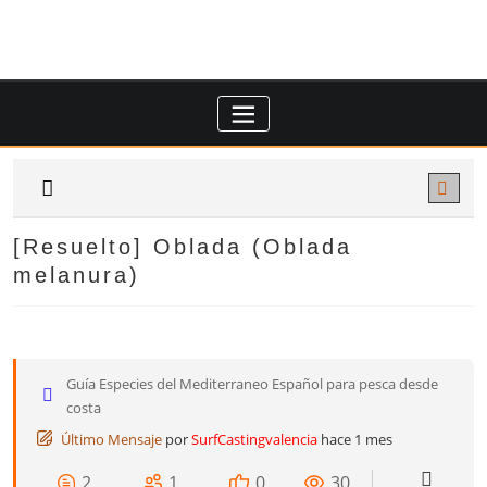
Saltar
al
contenido
[Resuelto]
Oblada (Oblada
melanura)
Guía Especies del Mediterraneo Español para pesca desde
costa
Último Mensaje
por
SurfCastingvalencia
hace 1 mes
2
1
0
30