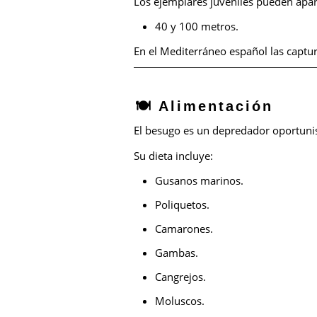
Los ejemplares juveniles pueden apar
40 y 100 metros.
En el Mediterráneo español las captu
🍽️ Alimentación
El besugo es un depredador oportuni
Su dieta incluye:
Gusanos marinos.
Poliquetos.
Camarones.
Gambas.
Cangrejos.
Moluscos.