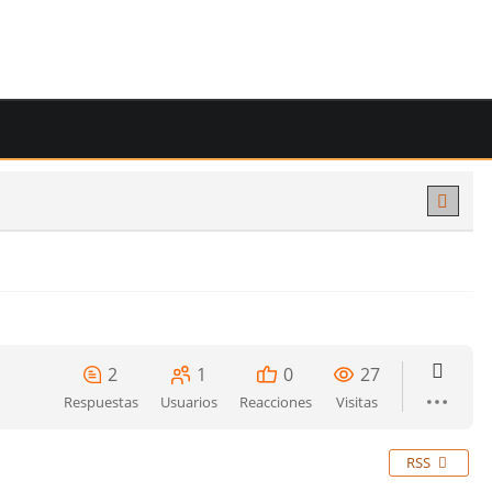
2
1
0
27
Respuestas
Usuarios
Reacciones
Visitas
RSS