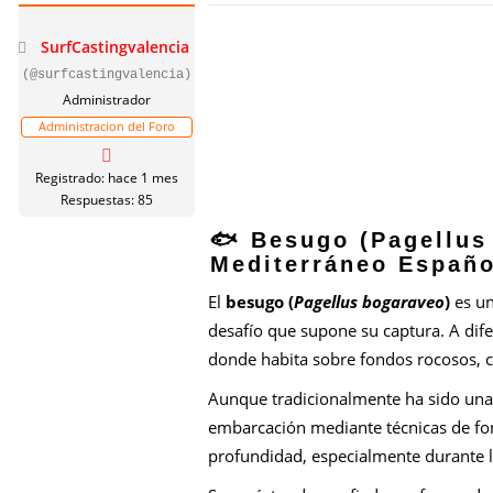
SurfCastingvalencia
(@surfcastingvalencia)
Administrador
Administracion del Foro
Registrado: hace 1 mes
Respuestas: 85
🐟 Besugo (Pagellus
Mediterráneo Españo
El
besugo (
Pagellus bogaraveo
)
es un
desafío que supone su captura. A dife
donde habita sobre fondos rocosos, ca
Aunque tradicionalmente ha sido una 
embarcación mediante técnicas de fo
profundidad, especialmente durante l