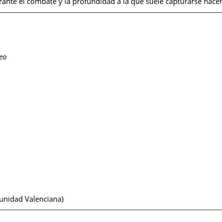
urante el combate y la profundidad a la que suele capturarse hac
eo
unidad Valenciana)