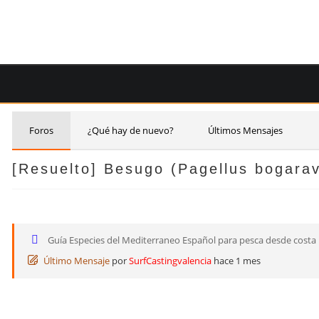
Saltar
al
contenido
Foros
¿Qué hay de nuevo?
Últimos Mensajes
[Resuelto]
Besugo (Pagellus bogara
Guía Especies del Mediterraneo Español para pesca desde costa
Último Mensaje
por
SurfCastingvalencia
hace 1 mes