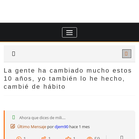
Saltar
al
contenido
La gente ha cambiado mucho estos
10 años, yo también lo he hecho,
cambié de hábito
Ahora que dices de mili....
Último Mensaje
por
djem90
hace 1 mes