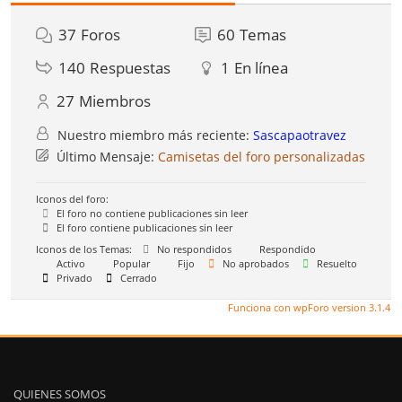
37
Foros
60
Temas
140
Respuestas
1
En línea
27
Miembros
Nuestro miembro más reciente:
Sascapaotravez
Último Mensaje:
Camisetas del foro personalizadas
Iconos del foro:
El foro no contiene publicaciones sin leer
El foro contiene publicaciones sin leer
Iconos de los Temas:
No respondidos
Respondido
Activo
Popular
Fijo
No aprobados
Resuelto
Privado
Cerrado
Funciona con wpForo version 3.1.4
QUIENES SOMOS