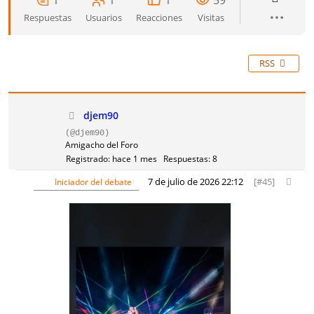
1
1
1
59
Respuestas
Usuarios
Reacciones
Visitas
RSS
djem90
(@djem90)
Amigacho del Foro
Registrado: hace 1 mes
Respuestas: 8
7 de julio de 2026 22:12
[#45]
Iniciador del debate