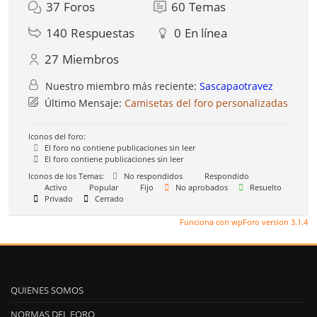
37
Foros
60
Temas
140
Respuestas
0
En línea
27
Miembros
Nuestro miembro más reciente:
Sascapaotravez
Último Mensaje:
Camisetas del foro personalizadas
Iconos del foro:
El foro no contiene publicaciones sin leer
El foro contiene publicaciones sin leer
Iconos de los Temas:
No respondidos
Respondido
Activo
Popular
Fijo
No aprobados
Resuelto
Privado
Cerrado
Funciona con wpForo version 3.1.4
QUIENES SOMOS
NORMAS DEL FORO