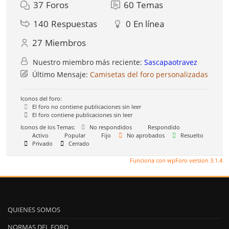
37
Foros
60
Temas
140
Respuestas
0
En línea
27
Miembros
Nuestro miembro más reciente:
Sascapaotravez
Último Mensaje:
Camisetas del foro personalizadas
Iconos del foro:
El foro no contiene publicaciones sin leer
El foro contiene publicaciones sin leer
Iconos de los Temas:
No respondidos
Respondido
Activo
Popular
Fijo
No aprobados
Resuelto
Privado
Cerrado
Funciona con wpForo version 3.1.4
QUIENES SOMOS
NORMAS DEL FORO