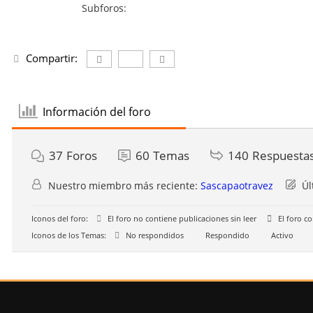
Subforos:
Compartir:
Información del foro
37
Foros
60
Temas
140
Respuesta
Nuestro miembro más reciente:
Sascapaotravez
Úl
Iconos del foro:
El foro no contiene publicaciones sin leer
El foro co
Iconos de los Temas:
No respondidos
Respondido
Activo