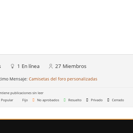
s
1
En línea
27
Miembros
timo Mensaje:
Camisetas del foro personalizadas
ntiene publicaciones sin leer
Popular
Fijo
No aprobados
Resuelto
Privado
Cerrado