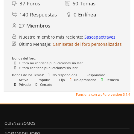
37
Foros
60
Temas
140
Respuestas
0
En línea
27
Miembros
Nuestro miembro más reciente:
Sascapaotravez
Último Mensaje:
Camisetas del foro personalizadas
Iconos del foro:
El foro no contiene publicaciones sin leer
El foro contiene publicaciones sin leer
Iconos de los Temas:
No respondidos
Respondido
Activo
Popular
Fijo
No aprobados
Resuelto
Privado
Cerrado
Funciona con wpForo version 3.1.4
QUIENES SOMOS
NORMAS DEL FORO