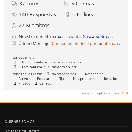
37
Foros
60
Temas
140
Respuestas
0
En línea
27
Miembros
Nuestro miembro más reciente:
Sascapaotravez
Último Mensaje:
Camisetas del foro personalizadas
Iconos del foro:
El foro no contiene publicaciones sin leer
El foro contiene publicaciones sin leer
Iconos de los Temas:
No respondidos
Respondido
Activo
Popular
Fijo
No aprobados
Resuelto
Privado
Cerrado
Funciona con wpForo version 3.1.4
QUIENES SOMOS
NORMAS DEL FORO